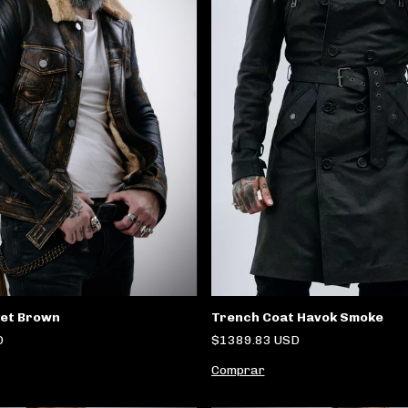
Trench Coat Havok Smoke
ket Brown
$1389.83 USD
D
Comprar