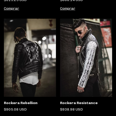
Comprar
Comprar
Rockera Rebellion
Rockera Resistance
$905.08 USD
$938.98 USD