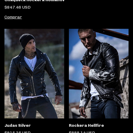
$847.46 USD
Comprar
Judas Silver
Rockera Hellfire
$915.25 USD
$888.14 USD