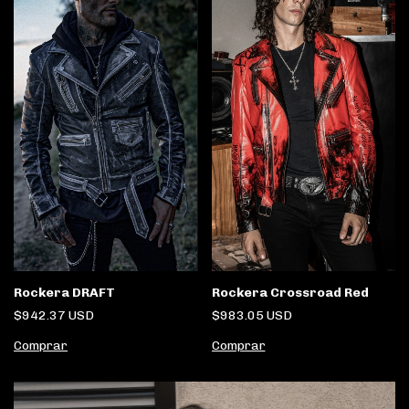
Rockera DRAFT
Rockera Crossroad Red
$942.37 USD
$983.05 USD
Comprar
Comprar