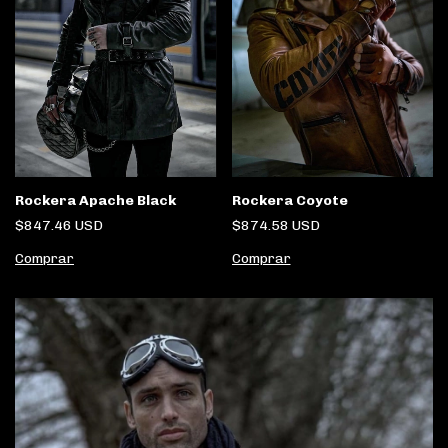
Rockera Apache Black
Rockera Coyote
$847.46 USD
$874.58 USD
Comprar
Comprar