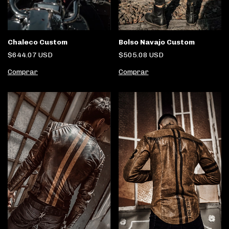
Bolso Navajo Custom
Chaleco Custom
$505.08 USD
$644.07 USD
Comprar
Comprar