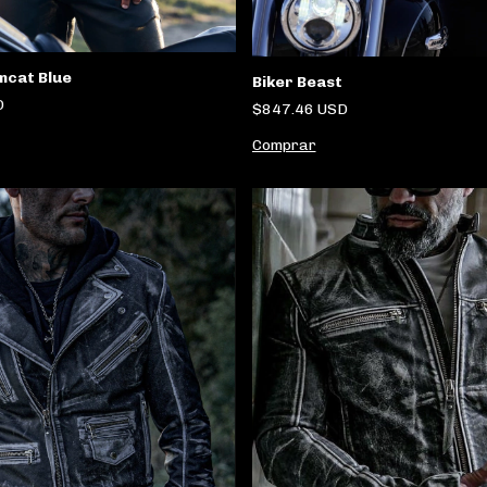
mcat Blue
Biker Beast
D
$847.46 USD
Comprar