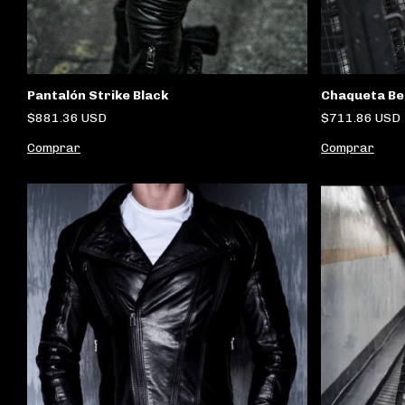
Chaqueta Be
Pantalón Strike Black
$711.86 USD
$881.36 USD
Comprar
Comprar