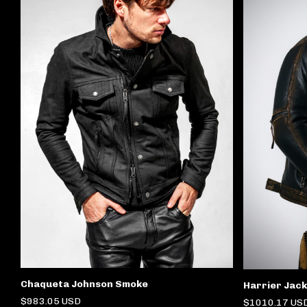
Chaqueta Johnson Smoke
Harrier Jac
$983.05 USD
$1010.17 US