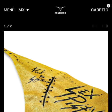
0
MENÚ
MX
CARRITO
1
/
2