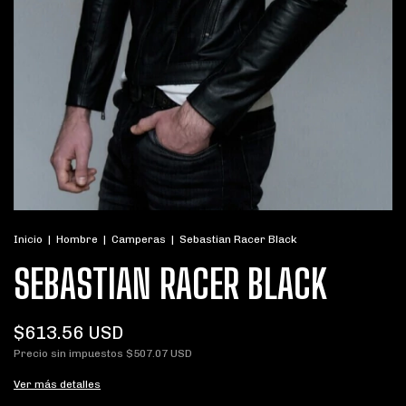
Inicio
|
Hombre
|
Camperas
|
Sebastian Racer Black
SEBASTIAN RACER BLACK
$613.56 USD
Precio sin impuestos
$507.07 USD
Ver más detalles