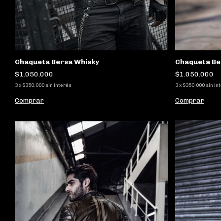
Chaqueta Be
Chaqueta Bersa Whisky
$1.050.000
$1.050.000
3
x
$350.000
sin in
3
x
$350.000
sin interés
Comprar
Comprar