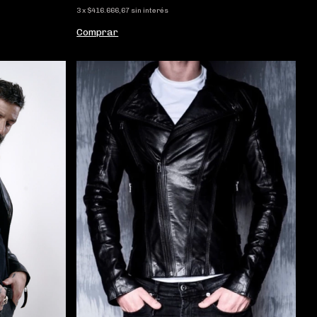
3
x
$416.666,67
sin interés
Comprar