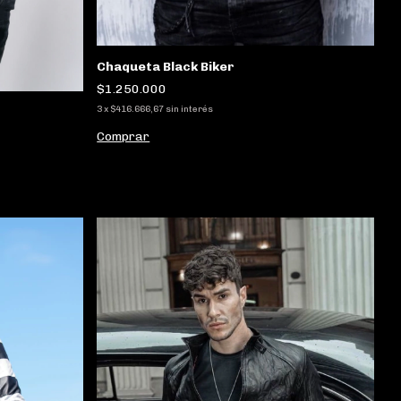
Chaqueta Black Biker
$1.250.000
3
x
$416.666,67
sin interés
Comprar