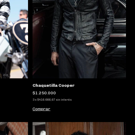
Chaquetilla Cooper
$1.250.000
3
x
$416.666,67
sin interés
Comprar