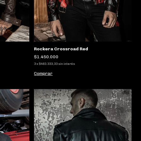
Rockera Crossroad Red
$1.450.000
3
x
$483.333,33
sin interés
Comprar