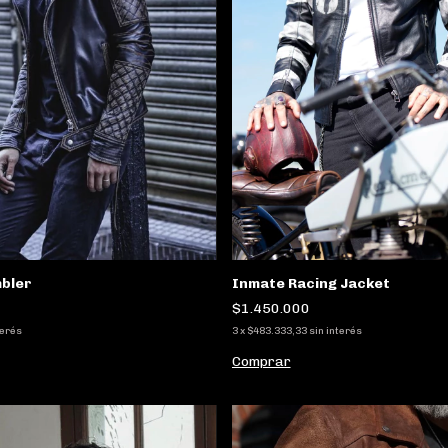
bler
Inmate Racing Jacket
$1.450.000
terés
3
x
$483.333,33
sin interés
Comprar