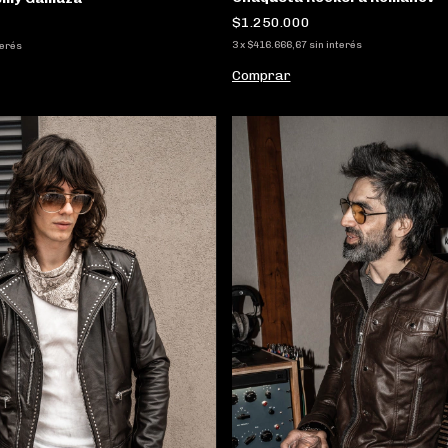
$1.250.000
3
x
$416.666,67
sin interés
terés
Comprar