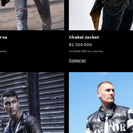
rsa
Chakal Jacket
$1.320.000
terés
3
x
$440.000
sin interés
Comprar