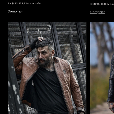
3
x
$483.333,33
sin interés
3
x
$496.666,67
sin
Comprar
Comprar