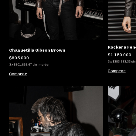
Rockera Fen
Chaquetilla Gibson Brown
$1.150.000
$905.000
3
x
$383.333,33
sin
3
x
$301.666,67
sin interés
Comprar
Comprar