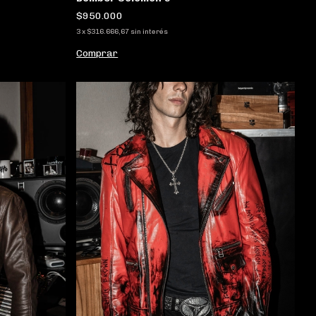
$950.000
3
x
$316.666,67
sin interés
Comprar