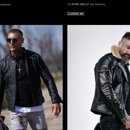
3
x
$496.666,67
sin interés
 interés
Comprar