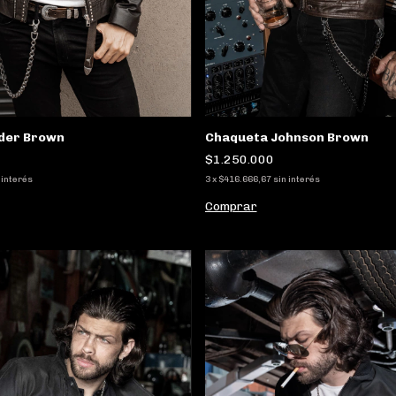
Chaqueta Johnson Brown
der Brown
$1.250.000
3
x
$416.666,67
sin interés
 interés
Comprar