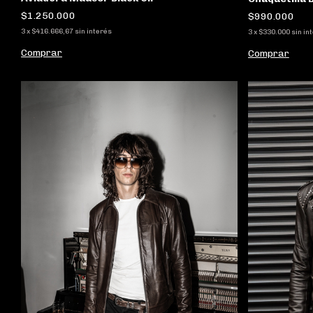
$1.250.000
$990.000
3
x
$416.666,67
sin interés
3
x
$330.000
sin in
Comprar
Comprar