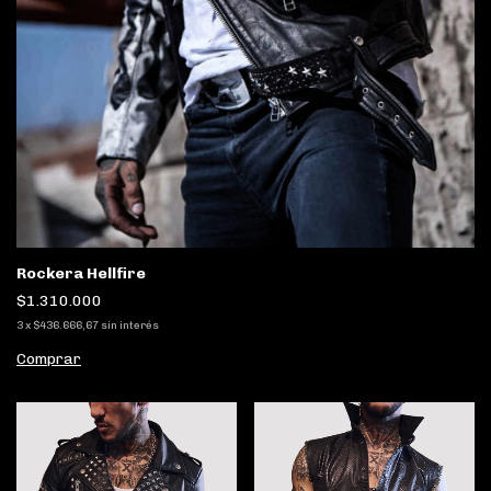
Rockera Hellfire
$1.310.000
3
x
$436.666,67
sin interés
Comprar