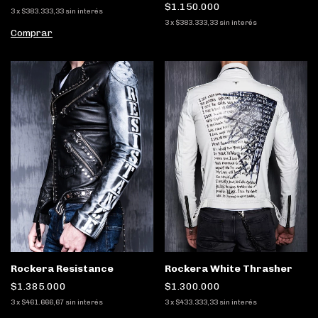
$1.150.000
3
x
$383.333,33
sin interés
3
x
$383.333,33
sin interés
Comprar
Rockera Resistance
Rockera White Thrasher
$1.385.000
$1.300.000
3
x
$461.666,67
sin interés
3
x
$433.333,33
sin interés