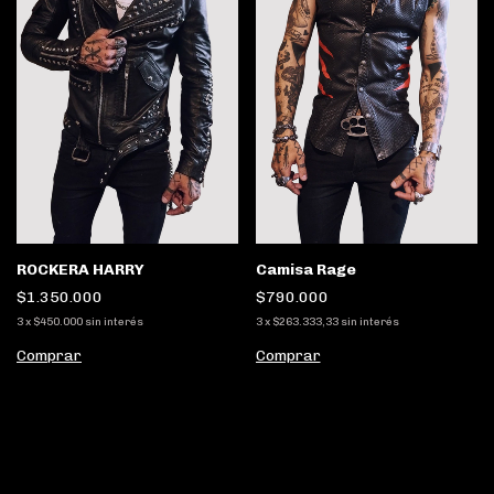
Camisa Rage
ROCKERA HARRY
$790.000
$1.350.000
3
x
$263.333,33
sin interés
3
x
$450.000
sin interés
Comprar
Comprar