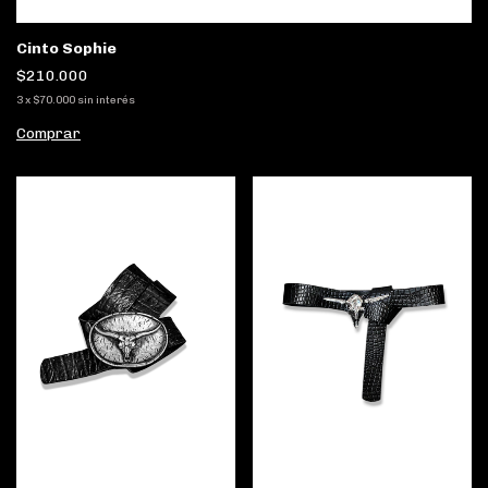
Cinto Sophie
$210.000
3
x
$70.000
sin interés
Comprar