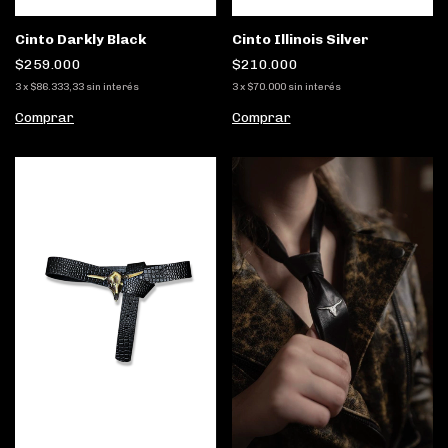
Cinto Darkly Black
Cinto Illinois Silver
$259.000
$210.000
3
x
$86.333,33
sin interés
3
x
$70.000
sin interés
Comprar
Comprar