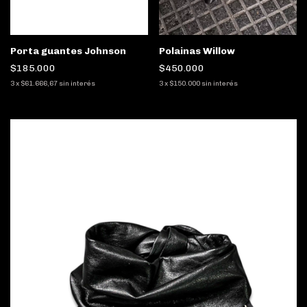
Porta guantes Johnson
Polainas Willow
$185.000
$450.000
3
x
$61.666,67
sin interés
3
x
$150.000
sin interés