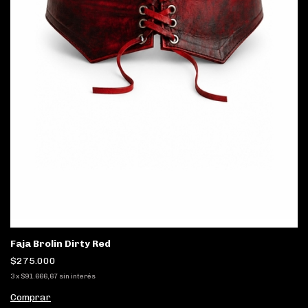
Faja Brolin Dirty Red
$275.000
3
x
$91.666,67
sin interés
Comprar