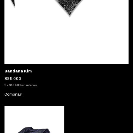
Bandana Kim
$95.000
2
x
$47.500
sin interés
Comprar