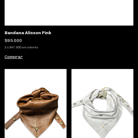
Bandana Alisson Pink
$95.000
2
x
$47.500
sin interés
Comprar