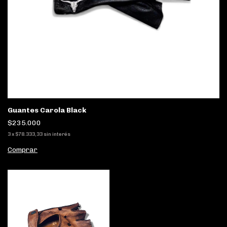
Guantes Carola Black
$235.000
3
x
$78.333,33
sin interés
Comprar