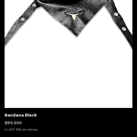
Bandana Black
$95.000
2
x
$47.500
sin interés