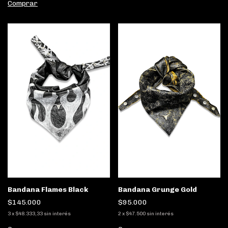
Comprar
Bandana Flames Black
Bandana Grunge Gold
$145.000
$95.000
3
x
$48.333,33
sin interés
2
x
$47.500
sin interés