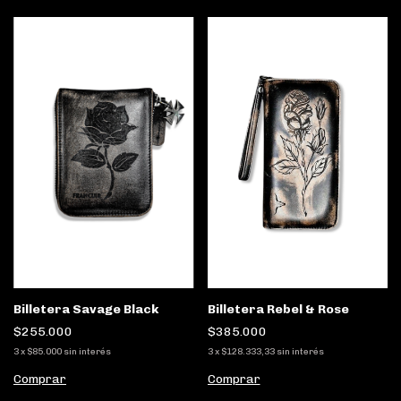
Billetera Savage Black
Billetera Rebel & Rose
$255.000
$385.000
3
x
$85.000
sin interés
3
x
$128.333,33
sin interés
Comprar
Comprar