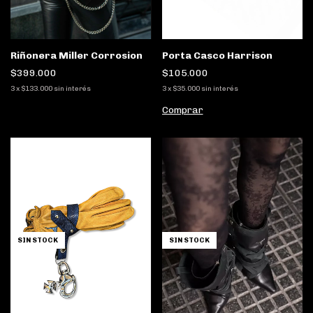
Porta Casco Harrison
Riñonera Miller Corrosion
$105.000
$399.000
3
x
$35.000
sin interés
3
x
$133.000
sin interés
Comprar
SIN STOCK
SIN STOCK