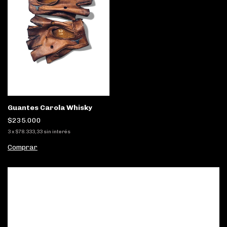
Guantes Carola Whisky
$235.000
3
x
$78.333,33
sin interés
Comprar