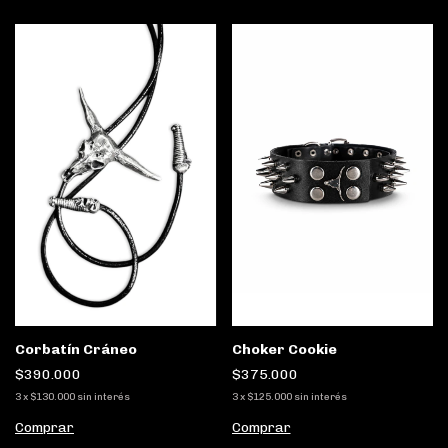
Choker Cookie
Corbatín Cráneo
$375.000
$390.000
3
x
$125.000
sin interés
3
x
$130.000
sin interés
Comprar
Comprar