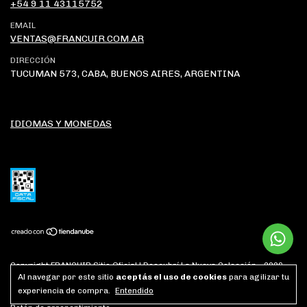
+54 9 11 43115752
EMAIL
VENTAS@FRANCUIR.COM.AR
DIRECCIÓN
TUCUMAN 573, CABA, BUENOS AIRES, ARGENTINA
IDIOMAS Y MONEDAS
Copyright FRANCUIR Sitio Oficial | Descubrí La Nueva Colección - 2026.
Todos los derechos reservados.
Al navegar por este sitio
aceptás el uso de cookies
para agilizar tu
experiencia de compra.
Entendido
Defensa de las y los consumidores. Para reclamos
ingresá acá.
/