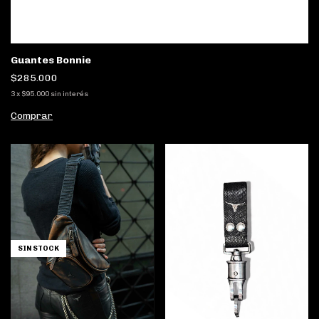
Guantes Bonnie
$285.000
3
x
$95.000
sin interés
Comprar
SIN STOCK