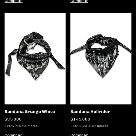
Comprar
Comprar
Bandana Grunge White
Bandana Hellrider
$95.000
$145.000
2
x
$47.500
sin interés
3
x
$48.333,33
sin interés
Comprar
Comprar