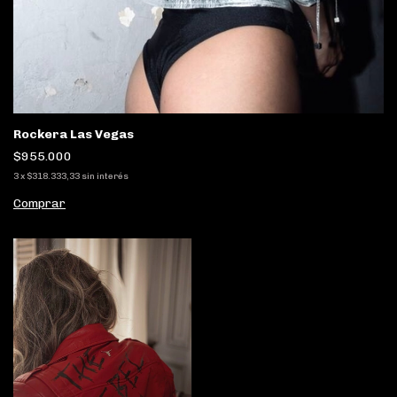
Rockera Las Vegas
$955.000
3
x
$318.333,33
sin interés
Comprar