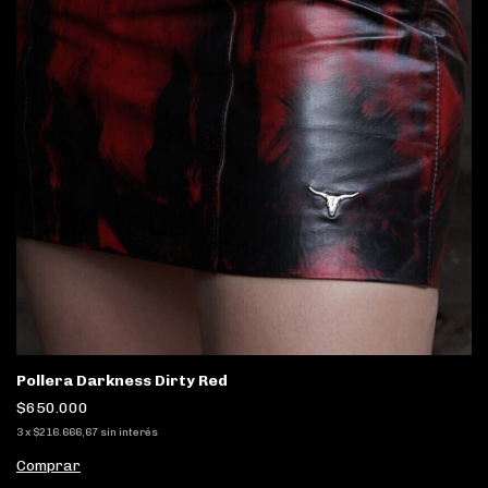
Pollera Darkness Dirty Red
$650.000
3
x
$216.666,67
sin interés
Comprar