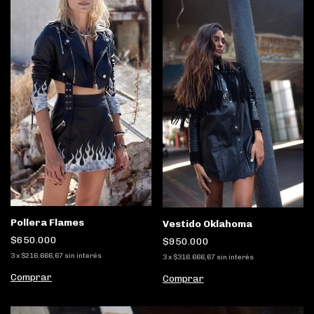
Pollera Flames
Vestido Oklahoma
$650.000
$950.000
3
x
$216.666,67
sin interés
3
x
$316.666,67
sin interés
Comprar
Comprar