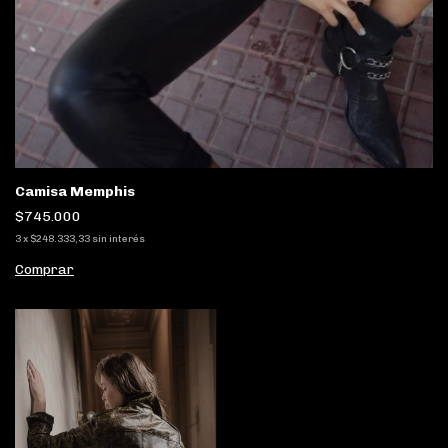
Camisa Memphis
$745.000
3
x
$248.333,33
sin interés
Comprar