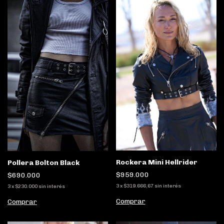
Rockera Mini Hellrider
Pollera Bolton Black
$959.000
$690.000
3
x
$319.666,67
sin interés
3
x
$230.000
sin interés
Comprar
Comprar