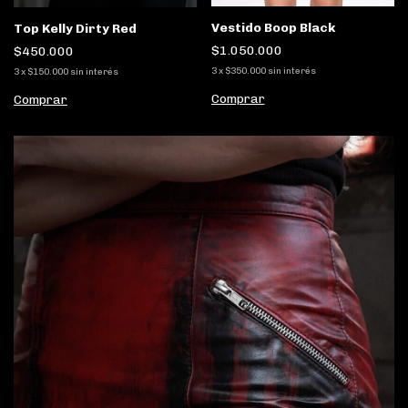
Vestido Boop Black
Top Kelly Dirty Red
$1.050.000
$450.000
3
x
$350.000
sin interés
3
x
$150.000
sin interés
Comprar
Comprar