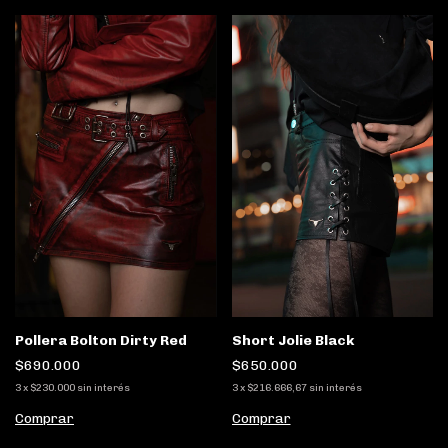
Pollera Bolton Dirty Red
Short Jolie Black
$690.000
$650.000
3
x
$230.000
sin interés
3
x
$216.666,67
sin interés
Comprar
Comprar