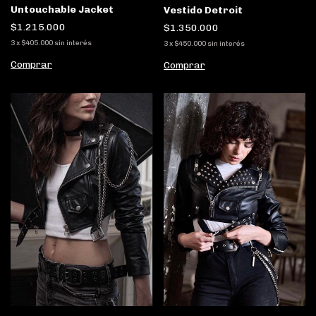
Untouchable Jacket
Vestido Detroit
$1.215.000
$1.350.000
3
x
$405.000
sin interés
3
x
$450.000
sin interés
Comprar
Comprar