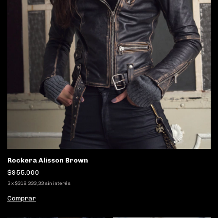
Rockera Alisson Brown
$955.000
3
x
$318.333,33
sin interés
Comprar