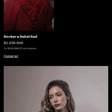
Rockera Rebel Red
$1.250.000
3
x
$416.666,67
sin interés
Comprar