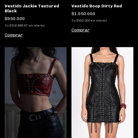
Vestido Jackie Textured
Vestido Boop Dirty Red
Black
$1.050.000
$950.000
3
x
$350.000
sin interés
3
x
$316.666,67
sin interés
Comprar
Comprar