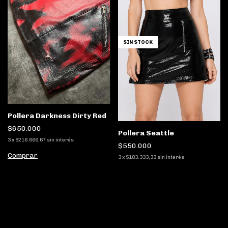
SIN STOCK
Pollera Darkness Dirty Red
$650.000
Pollera Seattle
3
x
$216.666,67
sin interés
$550.000
Comprar
3
x
$183.333,33
sin interés