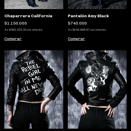
Chaparrera California
Pantalón Amy Black
$1.150.000
$740.000
3
x
$383.333,33
sin interés
3
x
$246.666,67
sin interés
Comprar
Comprar