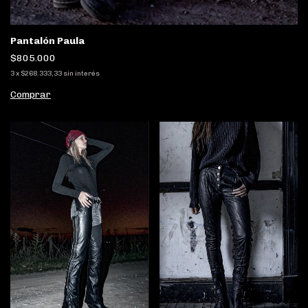
Pantalón Paula
$805.000
3
x
$268.333,33
sin interés
Comprar