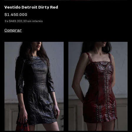
Vestido Detroit Dirty Red
$1.450.000
3
x
$483.333,33
sin interés
Comprar