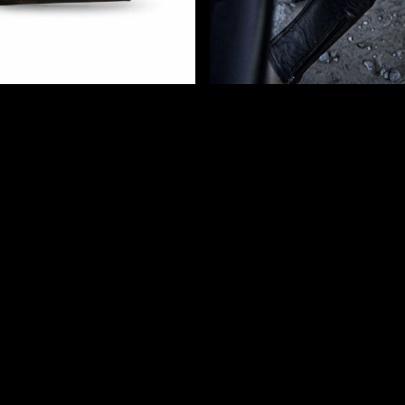
own
Pantalon Ontario
$1.150.000
terés
3
x
$383.333,33
sin interés
Comprar