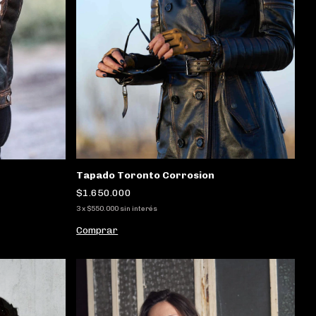
Tapado Toronto Corrosion
$1.650.000
3
x
$550.000
sin interés
Comprar