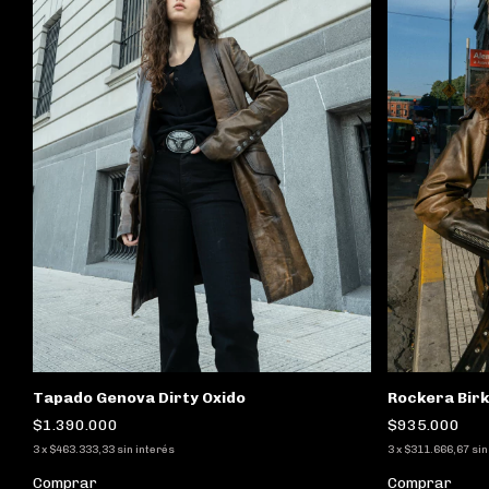
Rockera Bir
Tapado Genova Dirty Oxido
$935.000
$1.390.000
3
x
$311.666,67
sin
3
x
$463.333,33
sin interés
Comprar
Comprar