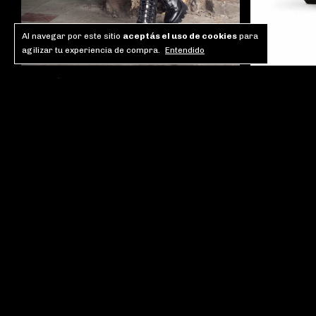
Al navegar por este sitio
aceptás el uso de cookies
para
agilizar tu experiencia de compra.
Entendido
York Bag Br
Pantalón Oslo
$405.000
$1.050.000
3
x
$135.000
sin in
3
x
$350.000
sin interés
Comprar
Comprar