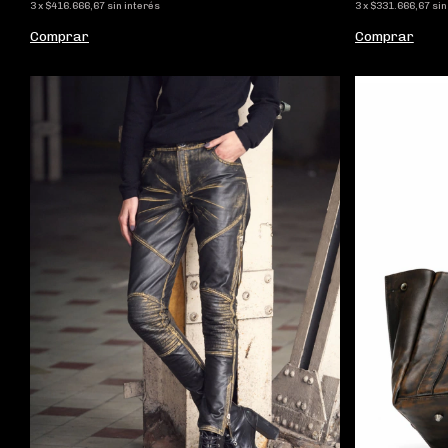
3
x
$416.666,67
sin interés
3
x
$331.666,67
sin
Comprar
Comprar