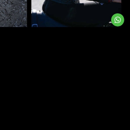
Chaqueta Pietra Platino
$1.050.000
3
x
$350.000
sin interés
Comprar