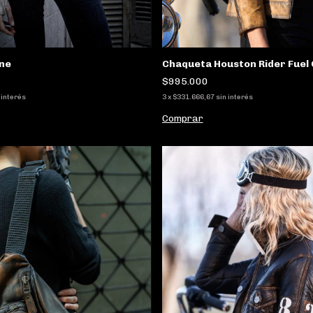
Chaqueta Houston Rider Fuel 
ne
$995.000
3
x
$331.666,67
sin interés
 interés
Comprar