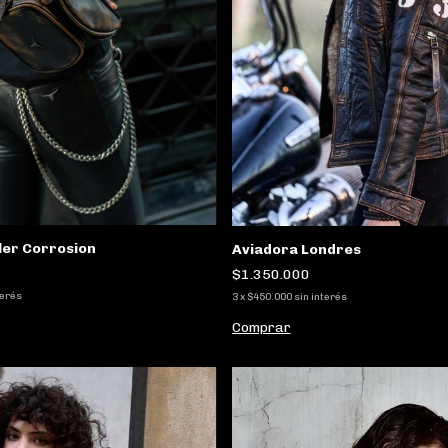
ler Corrosion
Aviadora Londres
$1.350.000
terés
3
x
$450.000
sin interés
Comprar