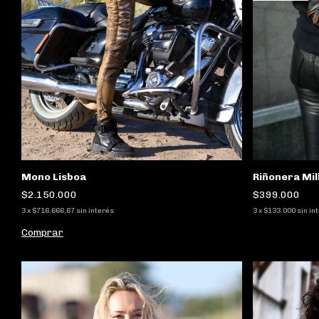
Riñonera Mil
Mono Lisboa
$399.000
$2.150.000
3
x
$133.000
sin in
3
x
$716.666,67
sin interés
Comprar