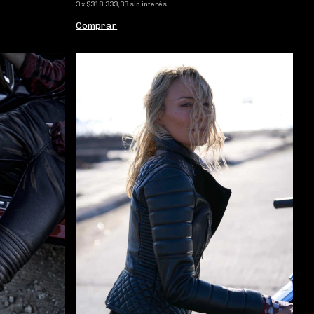
3
x
$318.333,33
sin interés
Comprar