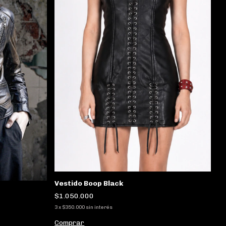
Vestido Boop Black
$1.050.000
3
x
$350.000
sin interés
Comprar