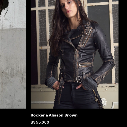
Rockera Alisson Brown
$955.000