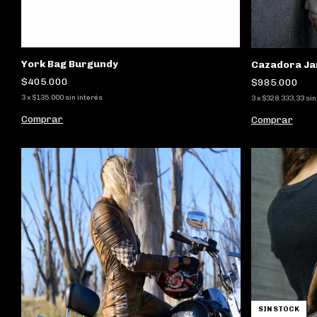
York Bag Burgundy
Cazadora Ja
$405.000
$985.000
3
x
$135.000
sin interés
3
x
$328.333,33
sin
Comprar
Comprar
SIN STOCK