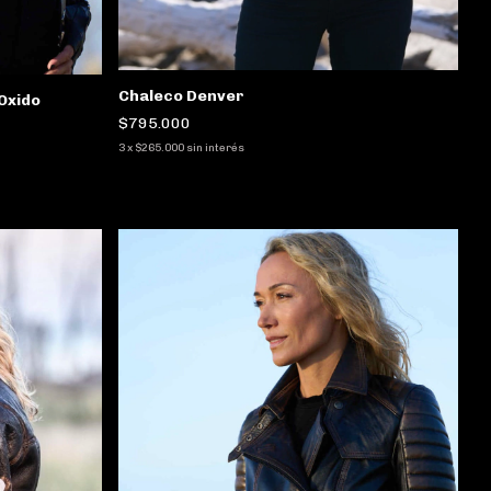
Chaleco Denver
Oxido
$795.000
3
x
$265.000
sin interés