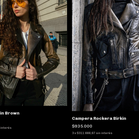
kin Brown
Campera Rockera Birkin
$935.000
 interés
3
x
$311.666,67
sin interés