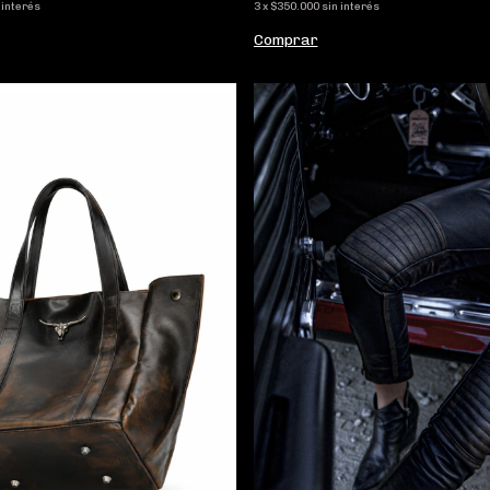
 interés
3
x
$350.000
sin interés
Comprar