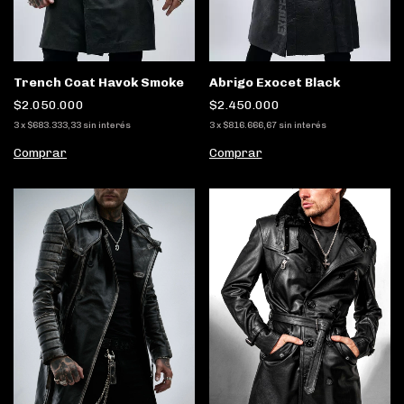
Trench Coat Havok Smoke
Abrigo Exocet Black
$2.050.000
$2.450.000
3
x
$683.333,33
sin interés
3
x
$816.666,67
sin interés
Comprar
Comprar