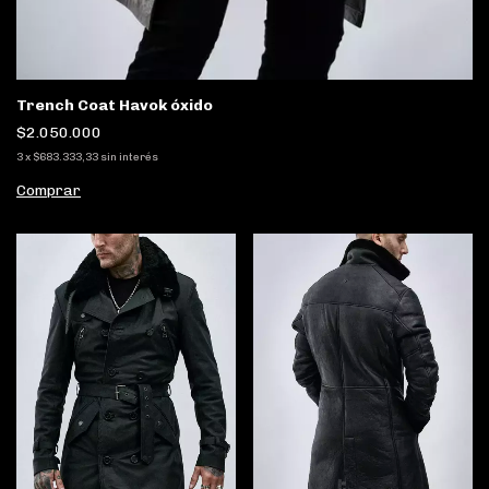
Trench Coat Havok óxido
$2.050.000
3
x
$683.333,33
sin interés
Comprar