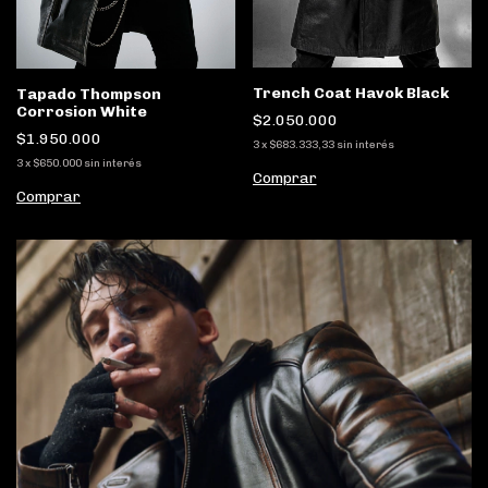
Trench Coat Havok Black
Tapado Thompson
Corrosion White
$2.050.000
$1.950.000
3
x
$683.333,33
sin interés
3
x
$650.000
sin interés
Comprar
Comprar