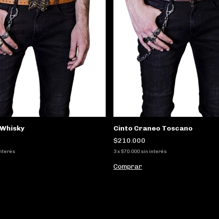
 Whisky
Cinto Craneo Toscano
$210.000
interés
3
x
$70.000
sin interés
Comprar