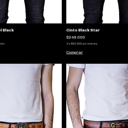
l Black
Cinto Black Star
$249.000
erés
3
x
$83.000
sin interés
Comprar