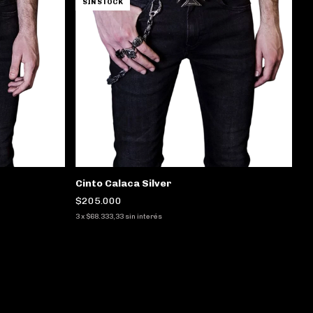
SIN STOCK
Cinto Calaca Silver
$205.000
3
x
$68.333,33
sin interés