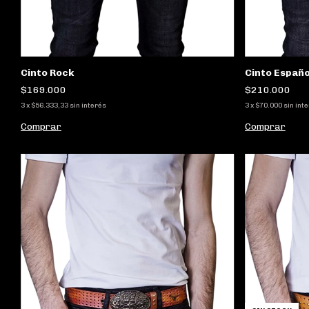
Cinto Rock
Cinto Españo
$169.000
$210.000
3
x
$56.333,33
sin interés
3
x
$70.000
sin int
Comprar
Comprar