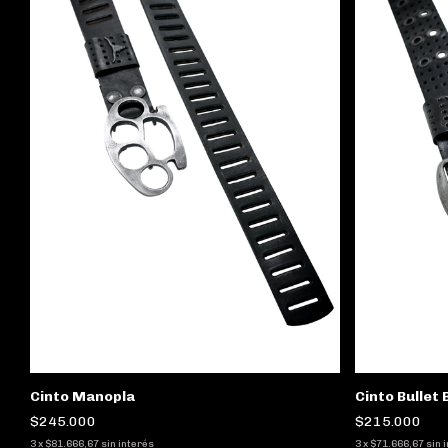
Cinto Manopla
Cinto Bullet 
$245.000
$215.000
3
x
$81.666,67
sin interés
3
x
$71.666,67
sin 