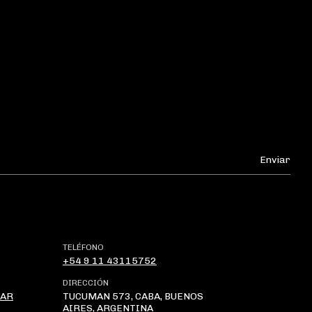
TELÉFONO
+54 9 11 43115752
DIRECCIÓN
.AR
TUCUMAN 573, CABA, BUENOS
AIRES, ARGENTINA