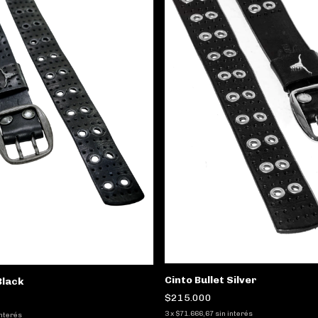
Cinto Bullet Silver
Black
$215.000
3
x
$71.666,67
sin interés
interés