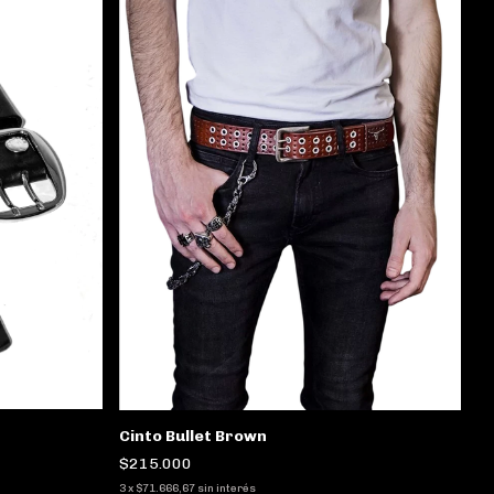
Cinto Bullet Brown
$215.000
3
x
$71.666,67
sin interés