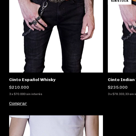
SIN STOCK
Cinto Español Whisky
Cinto Indian
$210.000
$235.000
3
x
$70.000
sin interés
3
x
$78.333,33
sin 
Comprar