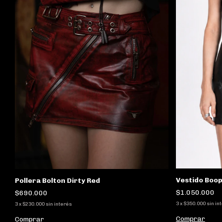
Vestido Boop
Pollera Bolton Dirty Red
$1.050.000
$690.000
3
x
$350.000
sin in
3
x
$230.000
sin interés
Comprar
Comprar