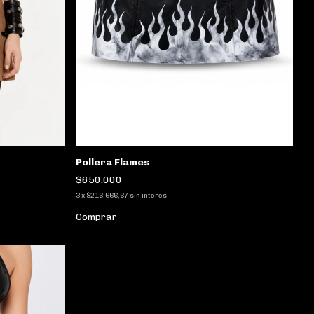
Pollera Flames
$650.000
3
x
$216.666,67
sin interés
Comprar