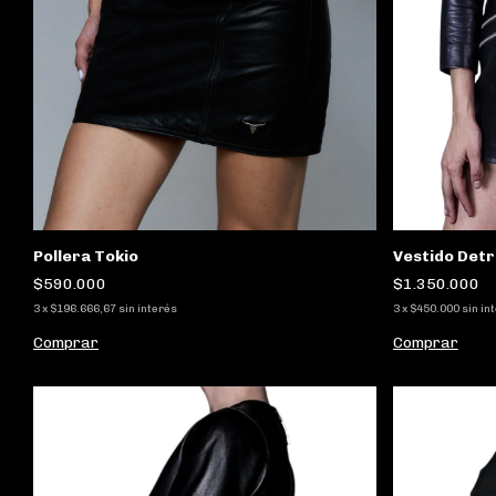
Vestido Detr
Pollera Tokio
$1.350.000
$590.000
3
x
$450.000
sin in
3
x
$196.666,67
sin interés
Comprar
Comprar