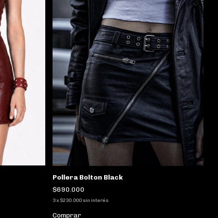
Pollera Bolton Black
$690.000
3
x
$230.000
sin interés
Comprar