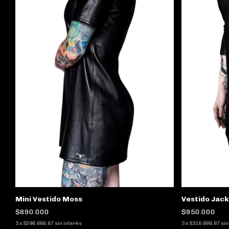
Mini Vestido Moss
Vestido Jack
$890.000
$950.000
3
x
$296.666,67
sin interés
3
x
$316.666,67
sin