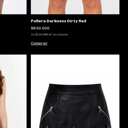
Pollera Darkness Dirty Red
$650.000
3
x
$216.666,67
sin interés
Comprar