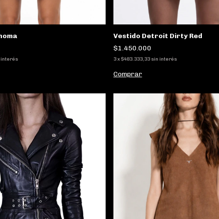
ahoma
Vestido Detroit Dirty Red
$1.450.000
 interés
3
x
$483.333,33
sin interés
Comprar