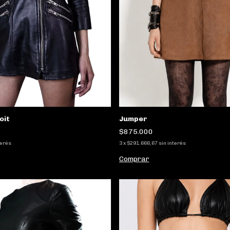
oit
Jumper
$875.000
terés
3
x
$291.666,67
sin interés
Comprar