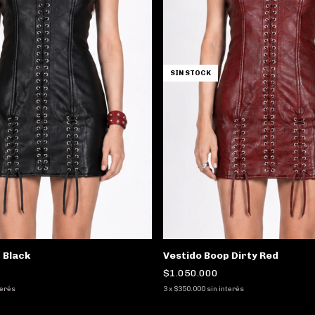
SIN STOCK
 Black
Vestido Boop Dirty Red
$1.050.000
terés
3
x
$350.000
sin interés