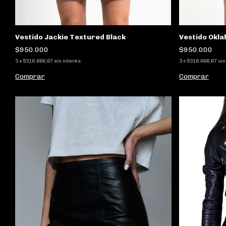
Vestido Jackie Textured Black
Vestido Okl
$950.000
$950.000
3
x
$316.666,67
sin interés
3
x
$316.666,67
sin
Comprar
Comprar