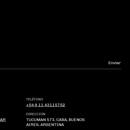
TELÉFONO
+54 9 11 43115752
DIRECCIÓN
.AR
TUCUMAN 573, CABA, BUENOS
AIRES, ARGENTINA