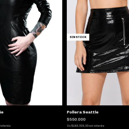
SIN STOCK
Pollera Seattle
ie
$550.000
3
x
$183.333,33
sin interés
 interés