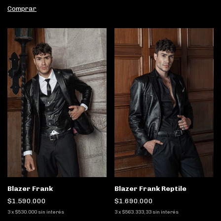
Comprar
Blazer Frank Reptile
Blazer Frank
$1.690.000
$1.590.000
3
x
$563.333,33
sin interés
3
x
$530.000
sin interés