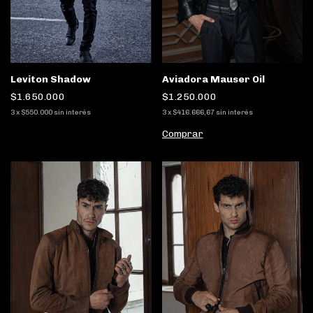
Aviadora Mauser Oil
Leviton Shadow
$1.250.000
$1.650.000
3
x
$416.666,67
sin interés
3
x
$550.000
sin interés
Comprar