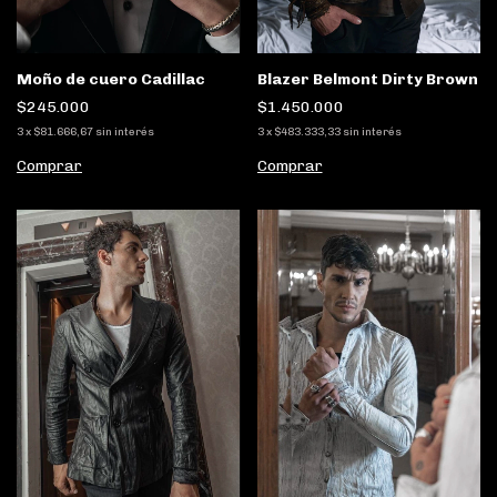
Blazer Belmont Dirty Brown
Moño de cuero Cadillac
$1.450.000
$245.000
3
x
$483.333,33
sin interés
3
x
$81.666,67
sin interés
Comprar
Comprar