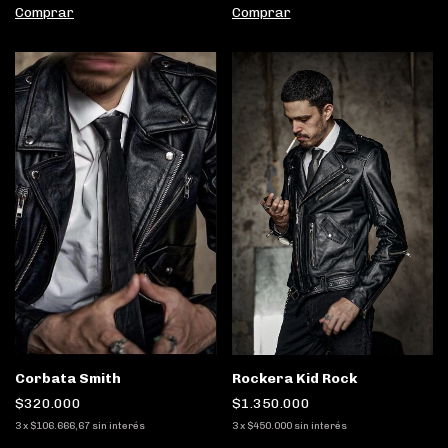
Comprar
Comprar
Rockera Kid Rock
Corbata Smith
$1.350.000
$320.000
3
x
$450.000
sin interés
3
x
$106.666,67
sin interés