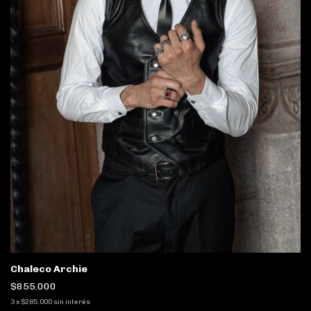
Chaleco Archie
$855.000
3
x
$285.000
sin interés