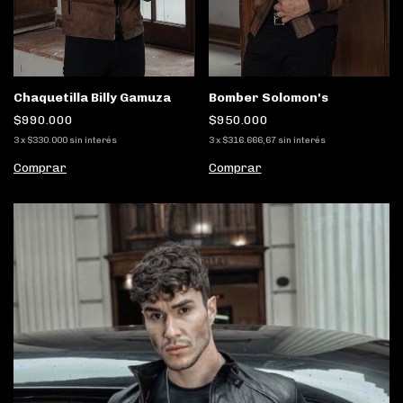
Bomber Solomon's
Chaquetilla Billy Gamuza
$950.000
$990.000
3
x
$316.666,67
sin interés
3
x
$330.000
sin interés
Comprar
Comprar