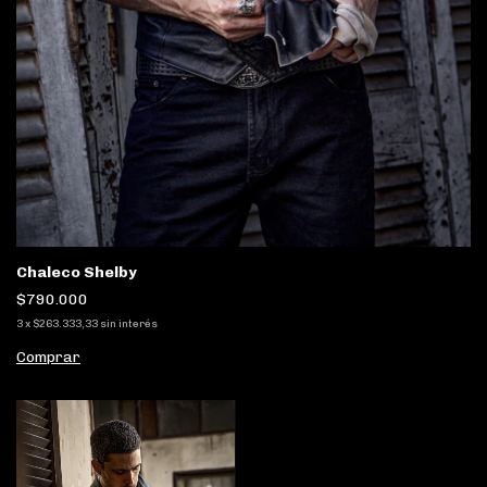
Chaleco Shelby
$790.000
3
x
$263.333,33
sin interés
Comprar