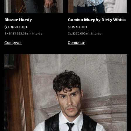
Blazer Hardy
Camisa Murphy Dirty White
$1.450.000
$825.000
3
x
$483.333,33
sin interés
3
x
$275.000
sin interés
Comprar
Comprar