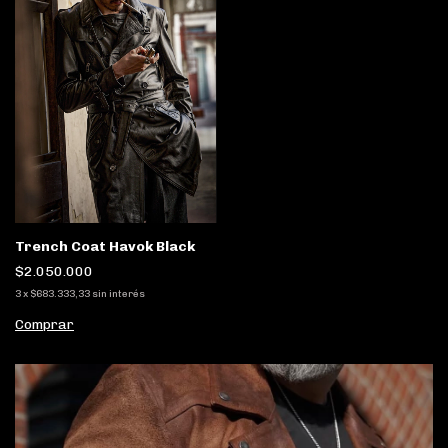
Trench Coat Havok Black
$2.050.000
3
x
$683.333,33
sin interés
Comprar