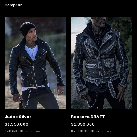
Comprar
Judas Silver
Rockera DRAFT
$1.350.000
$1.390.000
3
x
$450.000
sin interés
3
x
$463.333,33
sin interés