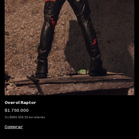
Overol Raptor
$1.750.000
3
x
$583.333,33
sin interés
Comprar