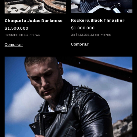
Rockera Black Thrasher
Chaqueta Judas Darkness
$1.300.000
$1.590.000
3
x
$433.333,33
sin interés
3
x
$530.000
sin interés
Comprar
Comprar