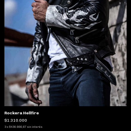
Rockera Hellfire
$1.310.000
3
x
$436.666,67
sin interés