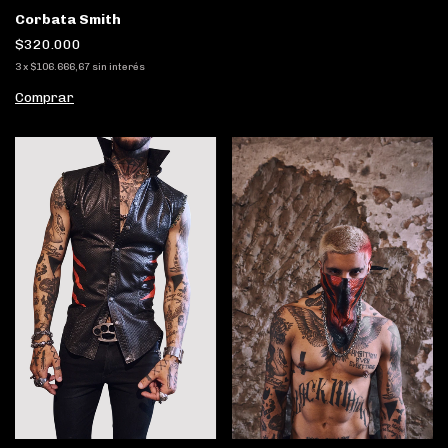
Corbata Smith
$320.000
3
x
$106.666,67
sin interés
Comprar