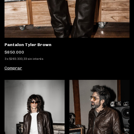
Pantalon Tyler Brown
$850.000
3
x
$283.333,33
sin interés
Comprar