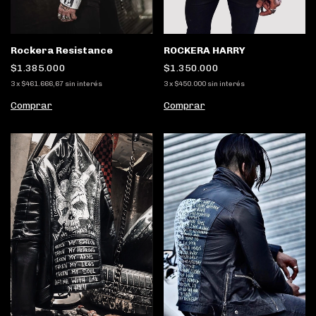
ROCKERA HARRY
Rockera Resistance
$1.350.000
$1.385.000
3
x
$450.000
sin interés
3
x
$461.666,67
sin interés
Comprar
Comprar