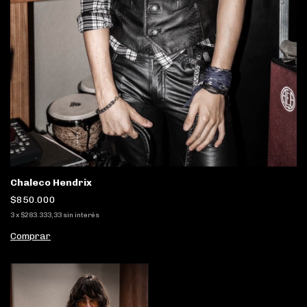
Chaleco Hendrix
$850.000
3
x
$283.333,33
sin interés
Comprar