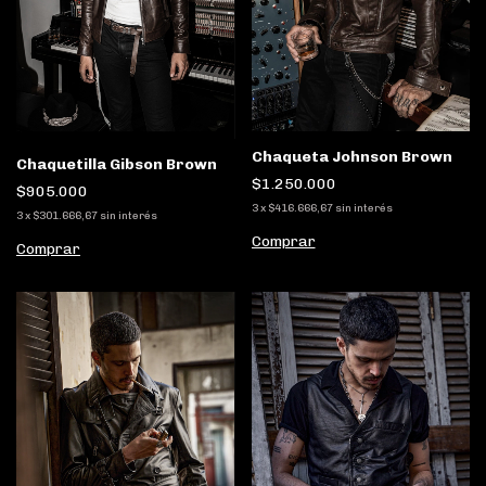
Chaqueta Johnson Brown
Chaquetilla Gibson Brown
$1.250.000
$905.000
3
x
$416.666,67
sin interés
3
x
$301.666,67
sin interés
Comprar
Comprar