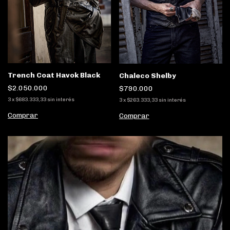
Trench Coat Havok Black
Chaleco Shelby
$2.050.000
$790.000
3
x
$683.333,33
sin interés
3
x
$263.333,33
sin interés
Comprar
Comprar