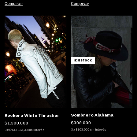
Comprar
Comprar
SIN STOCK
Sombrero Alabama
Rockera White Thrasher
$309.000
$1.300.000
3
x
$103.000
sin interés
3
x
$433.333,33
sin interés