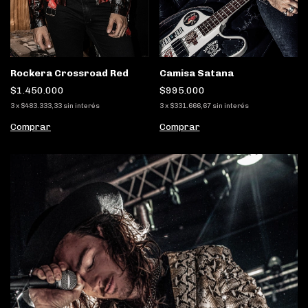
Camisa Satana
Rockera Crossroad Red
$995.000
$1.450.000
3
x
$331.666,67
sin interés
3
x
$483.333,33
sin interés
Comprar
Comprar