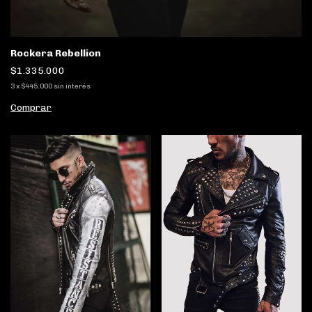
Rockera Rebellion
$1.335.000
3
x
$445.000
sin interés
Comprar