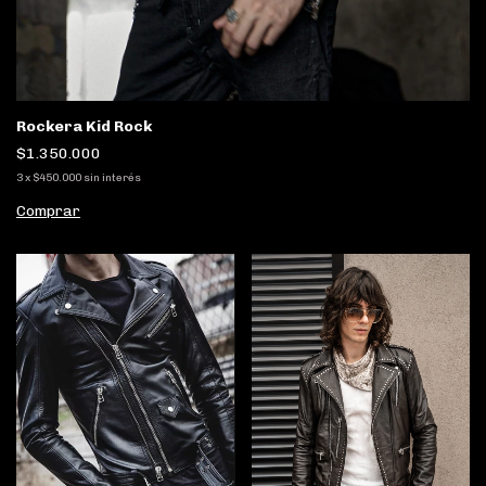
Rockera Kid Rock
$1.350.000
3
x
$450.000
sin interés
Comprar