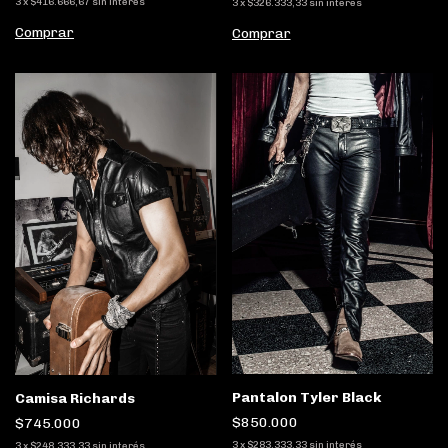
3
x
$416.666,67
sin interés
3
x
$326.333,33
sin interés
Comprar
Comprar
Pantalon Tyler Black
Camisa Richards
$850.000
$745.000
3
x
$283.333,33
sin interés
3
x
$248.333,33
sin interés