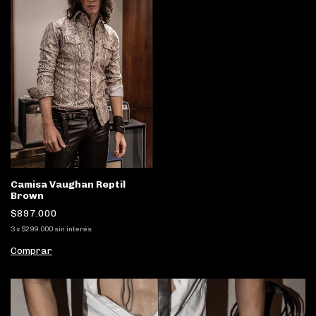
Camisa Vaughan Reptil
Brown
$897.000
3
x
$299.000
sin interés
Comprar