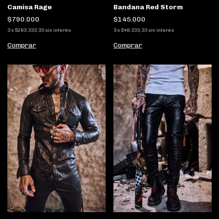
Camisa Rage
Bandana Red Storm
$790.000
$145.000
3
x
$263.333,33
sin interés
3
x
$48.333,33
sin interés
Comprar
Comprar