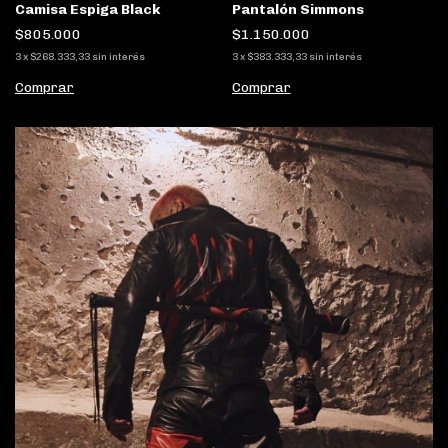
Camisa Espiga Black
Pantalón Simmons
$805.000
$1.150.000
3
x
$268.333,33
sin interés
3
x
$383.333,33
sin interés
Comprar
Comprar