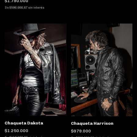
$1.790.000
3
x
$596.666,67
sin interés
Chaqueta Dakota
Chaqueta Harrison
$1.250.000
$979.000