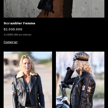
Scrambler Femme
$1.050.000
3
x
$350.000
sin interés
Comprar