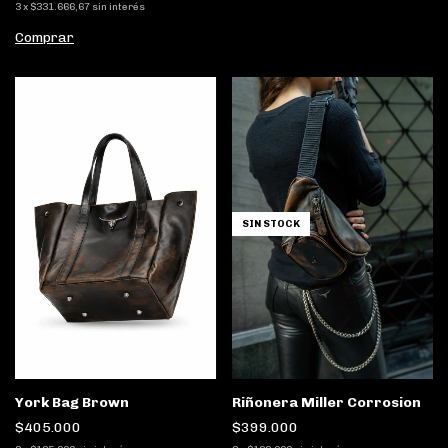
3
x
$331.666,67
sin interés
Comprar
SIN STOCK
York Bag Brown
Riñonera Miller Corrosion
$405.000
$399.000