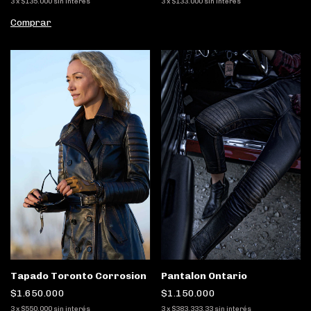
3
x
$135.000
sin interés
3
x
$133.000
sin interés
Comprar
Tapado Toronto Corrosion
Pantalon Ontario
$1.650.000
$1.150.000
3
x
$550.000
sin interés
3
x
$383.333,33
sin interés