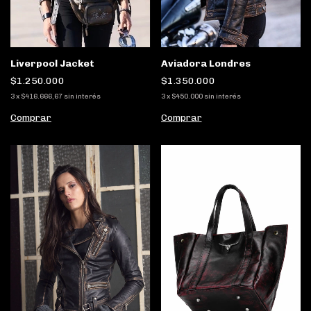
Liverpool Jacket
Aviadora Londres
$1.250.000
$1.350.000
3
x
$416.666,67
sin interés
3
x
$450.000
sin interés
Comprar
Comprar