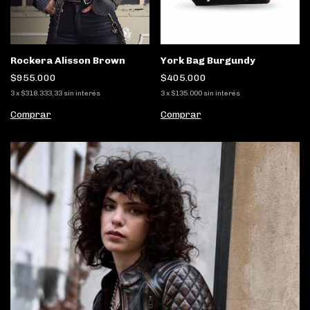
York Bag Burgundy
Rockera Alisson Brown
$405.000
$955.000
3
x
$135.000
sin interés
3
x
$318.333,33
sin interés
Comprar
Comprar