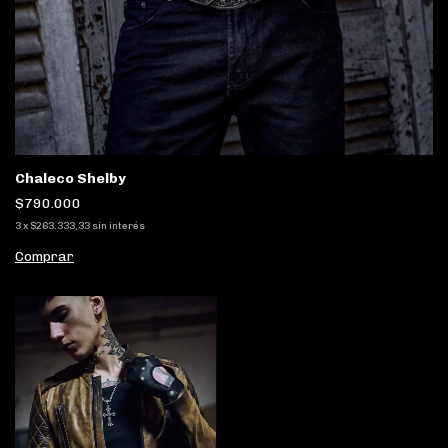
Chaleco Shelby
$790.000
3
x
$263.333,33
sin interés
Comprar