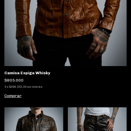
Camisa Espiga Whisky
$805.000
3
x
$268.333,33
sin interés
Comprar