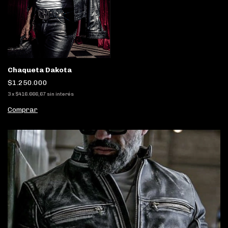
Chaqueta Dakota
$1.250.000
3
x
$416.666,67
sin interés
Comprar