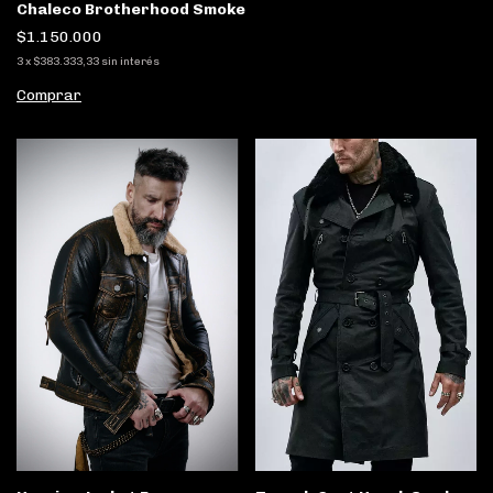
Chaleco Brotherhood Smoke
$1.150.000
3
x
$383.333,33
sin interés
Comprar