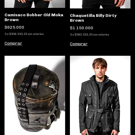
Camisaco Bobber Old Moka
Chaquetilla Billy Dirty
Brown
Brown
$925.000
$1.150.000
3
x
$308.333,33
sin interés
3
x
$383.333,33
sin interés
Comprar
Comprar