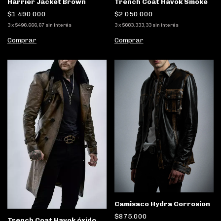
Trench Coat Havok Smoke
Harrier Jacket Brown
$2.050.000
$1.490.000
3
x
$683.333,33
sin interés
3
x
$496.666,67
sin interés
Comprar
Comprar
Camisaco Hydra Corrosion
$875.000
Trench Coat Havok óxido