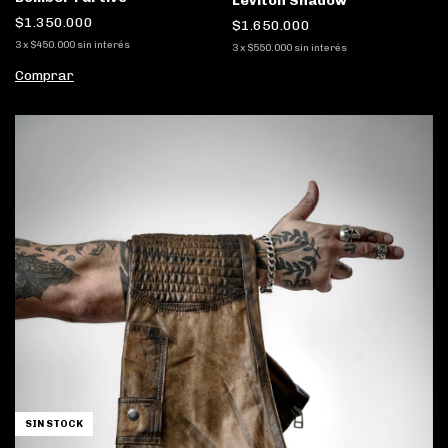
Leviton Shadow
$1.350.000
$1.650.000
3
x
$450.000
sin interés
3
x
$550.000
sin interés
Comprar
SIN STOCK