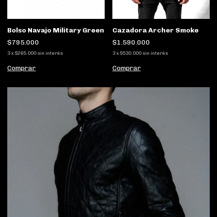
Cazadora Archer Smoke
Bolso Navajo Military Green
$1.590.000
$795.000
3
x
$530.000
sin interés
3
x
$265.000
sin interés
Comprar
Comprar