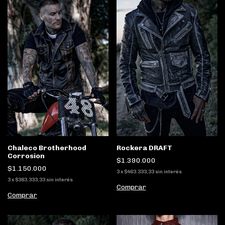
Chaleco Brotherhood
Rockera DRAFT
Corrosion
$1.390.000
$1.150.000
3
x
$463.333,33
sin interés
3
x
$383.333,33
sin interés
Comprar
Comprar