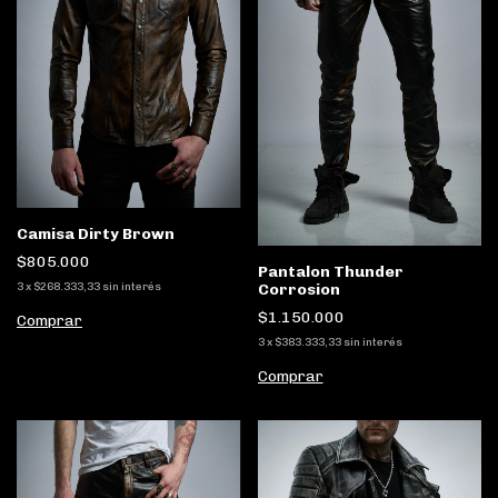
Camisa Dirty Brown
$805.000
Pantalon Thunder
Corrosion
3
x
$268.333,33
sin interés
$1.150.000
Comprar
3
x
$383.333,33
sin interés
Comprar