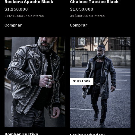
Rockera Apache Black
Chaleco Táctico Black
$1.250.000
$1.050.000
3
x
$416.666,67
sin interés
3
x
$350.000
sin interés
Comprar
Comprar
SIN STOCK
Bomber Furtivo