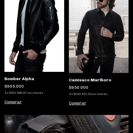
Bomber Alpha
Camisaco Marlboro
$905.000
$850.000
3
x
$301.666,67
sin interés
3
x
$283.333,33
sin interés
Comprar
Comprar