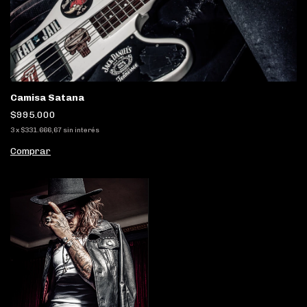
Camisa Satana
$995.000
3
x
$331.666,67
sin interés
Comprar