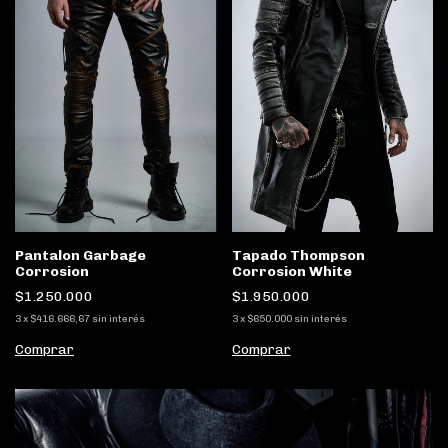
Pantalon Garbage
Tapado Thompson
Corrosion
Corrosion White
$1.250.000
$1.950.000
3
x
$416.666,67
sin interés
3
x
$650.000
sin interés
Comprar
Comprar