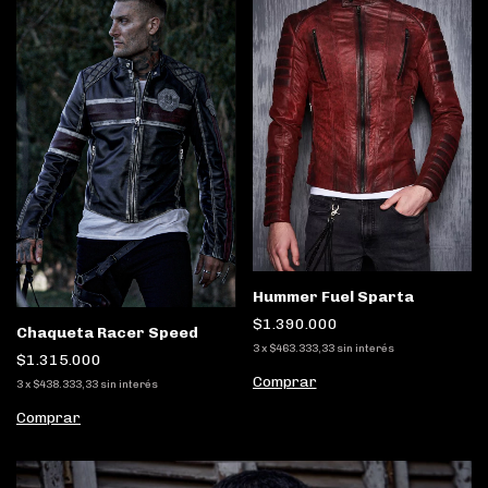
Hummer Fuel Sparta
$1.390.000
Chaqueta Racer Speed
3
x
$463.333,33
sin interés
$1.315.000
Comprar
3
x
$438.333,33
sin interés
Comprar