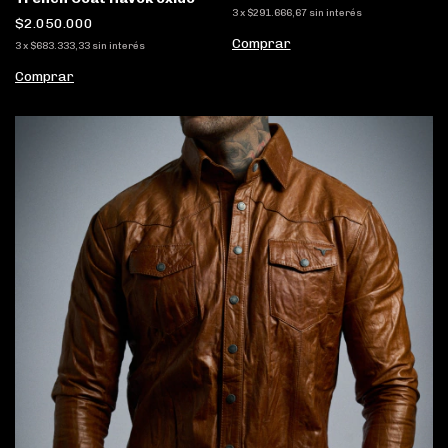
3
x
$291.666,67
sin interés
$2.050.000
Comprar
3
x
$683.333,33
sin interés
Comprar