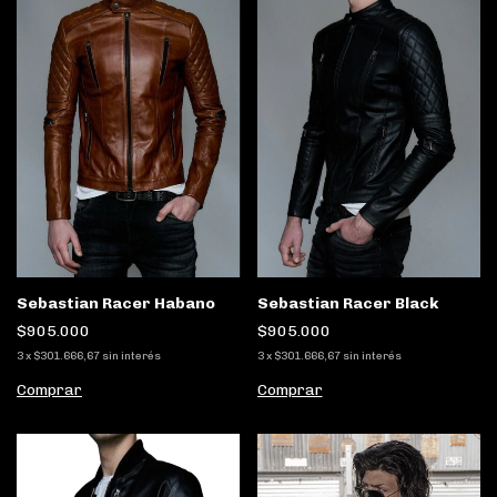
Sebastian Racer Habano
Sebastian Racer Black
$905.000
$905.000
3
x
$301.666,67
sin interés
3
x
$301.666,67
sin interés
Comprar
Comprar