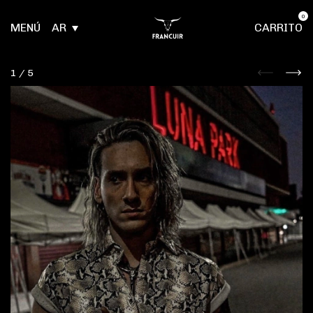
0
MENÚ
AR
CARRITO
1
/
5