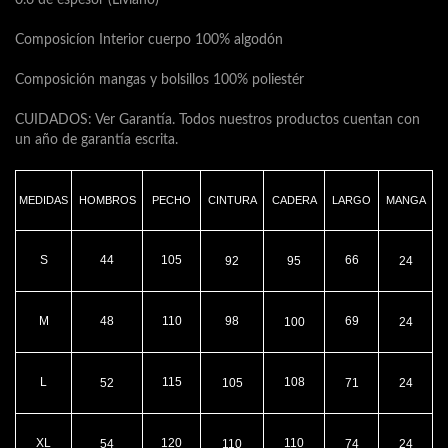
0.6 de espesor (Liviano)
Composicíon Interior cuerpo 100% algodón
Composición mangas y bolsillos 100% poliestér
CUIDADOS: Ver Garantía. Todos nuestros productos cuentan con
un año de garantía escrita.
MEDIDAS
HOMBROS
PECHO
CINTURA
CADERA
LARGO
MANGA
S
44
105
66
92
95
24
M
48
110
98
69
100
24
L
115
108
52
105
71
24
XL
120
110
54
110
74
24