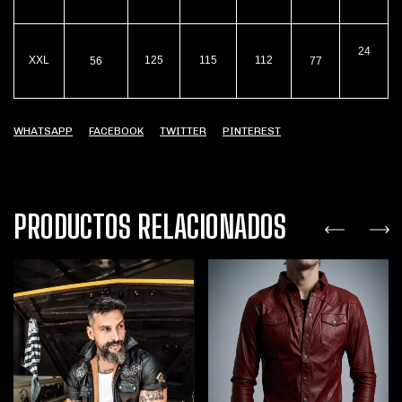
24
XXL
125
115
112
56
77
WHATSAPP
FACEBOOK
TWITTER
PINTEREST
PRODUCTOS RELACIONADOS