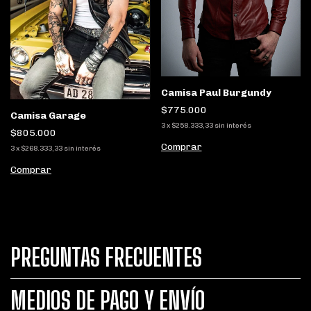
Camisa Paul Burgundy
$775.000
Camisa Garage
3
x
$258.333,33
sin interés
$805.000
Comprar
3
x
$268.333,33
sin interés
Comprar
PREGUNTAS FRECUENTES
MEDIOS DE PAGO Y ENVÍO