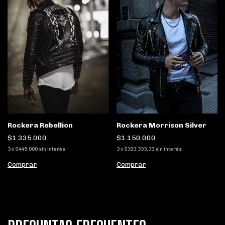
Rockera Morrison Silver
Rockera Rebellion
$1.150.000
$1.335.000
3
x
$383.333,33
sin interés
3
x
$445.000
sin interés
Comprar
Comprar