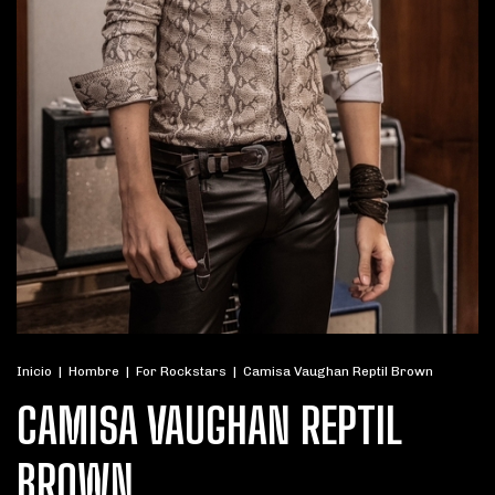
Inicio
|
Hombre
|
For Rockstars
|
Camisa Vaughan Reptil Brown
CAMISA VAUGHAN REPTIL
BROWN