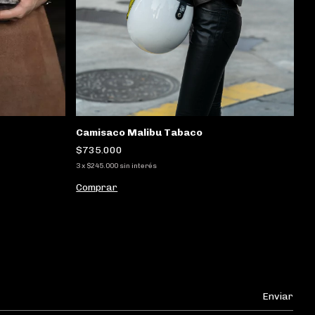
M
Camisaco Malibu Tabaco
$
$735.000
3
x
3
x
$245.000
sin interés
C
Comprar