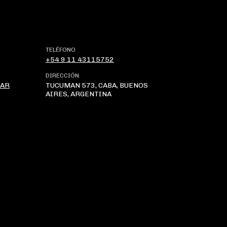
TELÉFONO
+54 9 11 43115752
DIRECCIÓN
.AR
TUCUMAN 573, CABA, BUENOS
AIRES, ARGENTINA