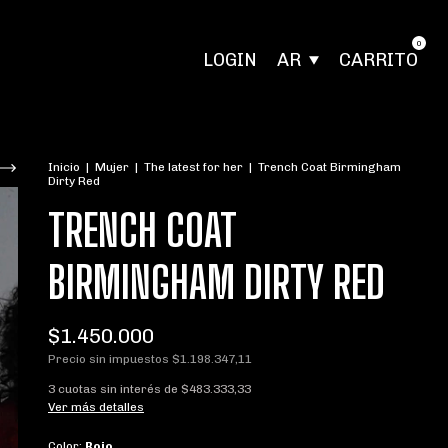
0
LOGIN
AR
CARRITO
Inicio
|
Mujer
|
The latest for her
|
Trench Coat Birmingham
Dirty Red
TRENCH COAT
BIRMINGHAM DIRTY RED
$1.450.000
Precio sin impuestos
$1.198.347,11
3
cuotas sin interés de
$483.333,33
Ver más detalles
Color:
Rojo