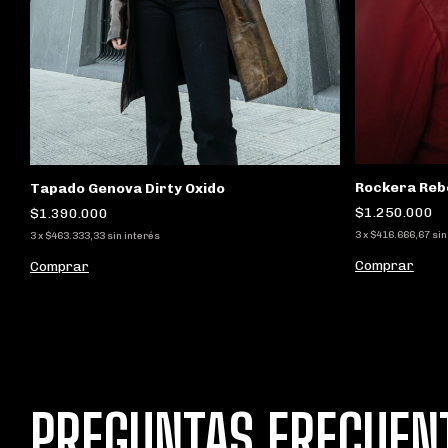
Rockera Reb
Tapado Genova Dirty Oxido
$1.250.000
$1.390.000
3
x
$416.666,67
sin
3
x
$463.333,33
sin interés
Comprar
Comprar
PREGUNTAS FRECUEN