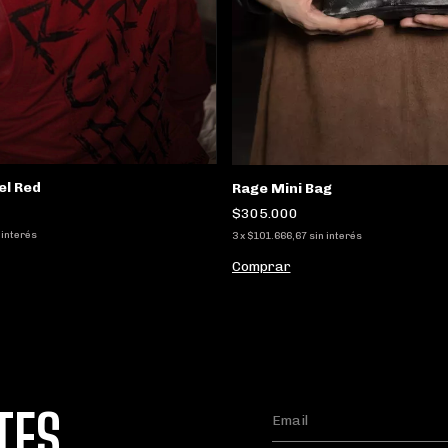
el Red
Rage Mini Bag
$305.000
 interés
3
x
$101.666,67
sin interés
Comprar
TES