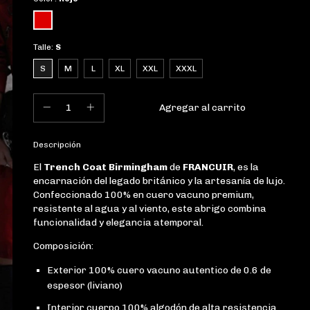
Talle:
S
S
M
L
XL
XXL
XXXL
Descripción
El
Trench Coat Birmingham
de
FRANCUIR
, es la
encarnación del legado británico y la artesanía de lujo.
Confeccionado 100% en cuero vacuno premium,
resistente al agua y al viento, este abrigo combina
funcionalidad y elegancia atemporal.
Composición:
Exterior 100% cuero vacuno autentico de 0.6 de
espesor (liviano)
Interior cuerpo 100% algodón de alta resistencia.